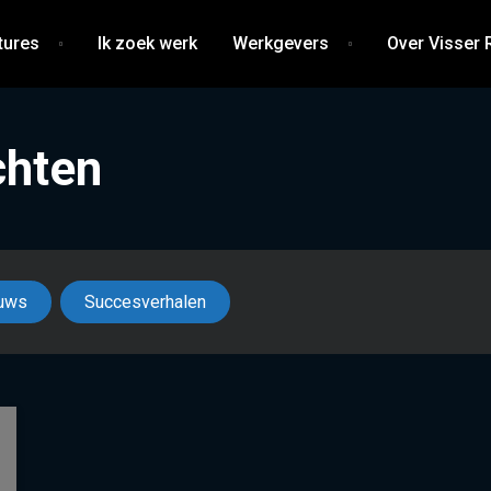
tures
Ik zoek werk
Werkgevers
Over Visser 
chten
uws
Succesverhalen