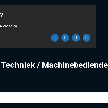
n?
unctie of deel de vacature.
Facebook
Twitter
LinkedIn
WhatsAp
Techniek / Machinebediende