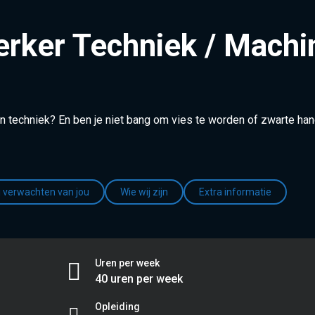
rker Techniek / Machi
 in techniek? En ben je niet bang om vies te worden of zwarte h
j verwachten van jou
Wie wij zijn
Extra informatie
Uren per week
40 uren per week
Opleiding