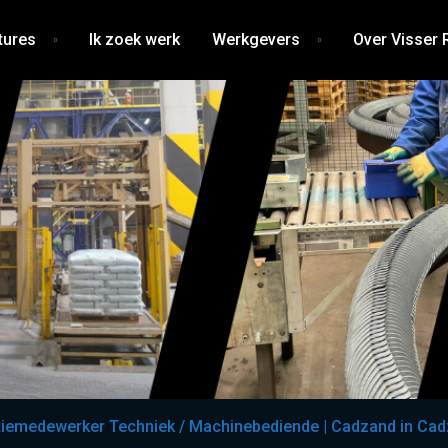
tures
Ik zoek werk
Werkgevers
Over Visser 
iemedewerker Techniek / Machinebediende | Cadzand in Ca