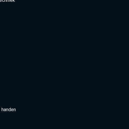
echniek
e handen