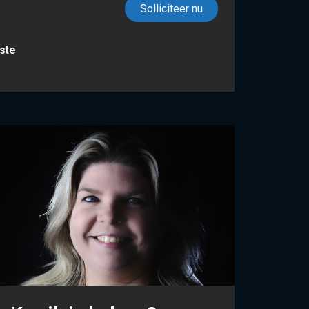
Solliciteer nu
aste