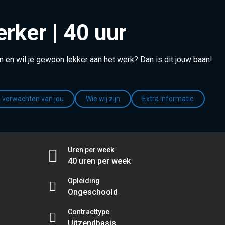
ker | 40 uur
en en wil je gewoon lekker aan het werk? Dan is dit jouw baan!
j verwachten van jou
Wie wij zijn
Extra informatie
Uren per week
40 uren per week
Opleiding
Ongeschoold
Contracttype
Uitzendbasis