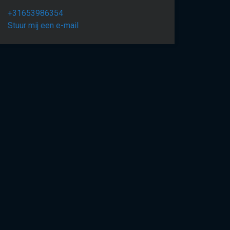
+31653986354
Stuur mij een e-mail