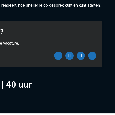
reageert, hoe sneller je op gesprek kunt en kunt starten.
n?
unctie of deel de vacature.
Facebook
Twitter
LinkedIn
WhatsAp
| 40 uur