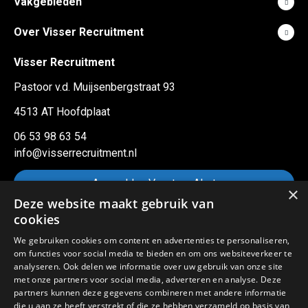
Vakgebieden
Over Visser Recruitment
Visser Recruitment
Pastoor v.d. Muijsenbergstraat 93
4513 AT Hoofdplaat
06 53 98 63 54
info@visserrecruitment.nl
Aanmelden Vacature Alert
×
Deze website maakt gebruik van
cookies
Sitemap
We gebruiken cookies om content en advertenties te personaliseren,
om functies voor social media te bieden en om ons websiteverkeer te
Privacy statement
analyseren. Ook delen we informatie over uw gebruik van onze site
met onze partners voor social media, adverteren en analyse. Deze
Cookies
partners kunnen deze gegevens combineren met andere informatie
die u aan ze heeft verstrekt of die ze hebben verzameld op basis van